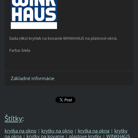
Sada (4ks) krytiek na kovanie WINKHAUS na plastové okná.
Farba: biela
Základné informácie
Štítky
:
krytka na okno
|
krytky na okno
|
krytka na okna
|
krytky
na okna
|
krytky na kovanie
|
plastove krytky
|
WINKHAUS