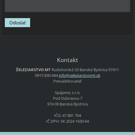
Kontakt
ŽELEZIARSTVO MT
Rudohorská 33
Banská Bystrica
97411
0915 830 684
info@zel
eziarstv
omt.sk
Prevádzkovateľ:
Spájame, s.r.o.
Pod Dúbravou 7
974 09 Banská Bystrica
IČO: 47 881 704
IČ DPH: SK 2024 1630 64